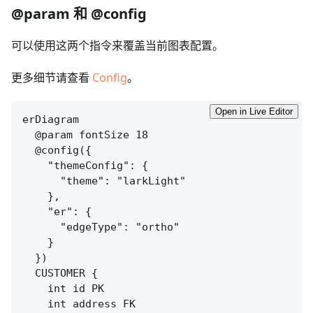
@param 和 @config
可以使用这两个指令来覆盖当前图表配置。
更多细节请查看
Config
。
Open in Live Editor
erDiagram

  @param fontSize 18

  @config({

    "themeConfig": {

      "theme": "larkLight"

    },

    "er": {

      "edgeType": "ortho"

    }

  })

  CUSTOMER {

    int id PK

    int address FK
