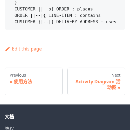
  }

  CUSTOMER ||--o{ ORDER : places

  ORDER ||--|{ LINE-ITEM : contains

Edit this page
Previous
Next
使用方法
Activity Diagram 活
动图
文档
教程